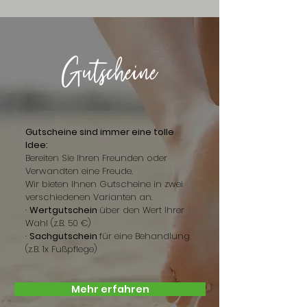
Gutscheine
Gutscheine sind immer eine tolle
Idee:
Bereiten Sie Ihren Freunden oder
Verwandten eine Freude.
Wir bieten Ihnen Gutscheine in zwei
verschiedenen Varianten an.
·
Wertgutschein
über den Wert Ihrer
Wahl (z.B. 50 €)
·
Sachgutschein
für eine Behandlung
(z.B. 1x Fußpflege)
Mehr erfahren