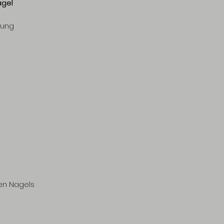
ägel
lung
en Nagels