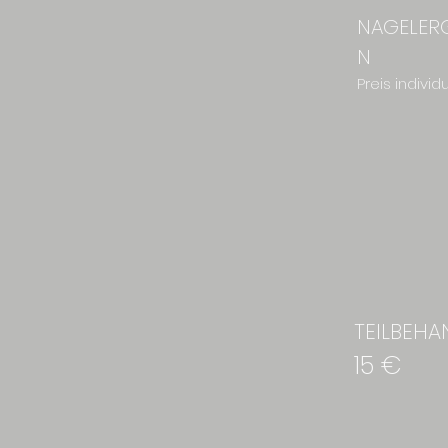
NAGELER
N
Preis individu
TEILBEH
15 €