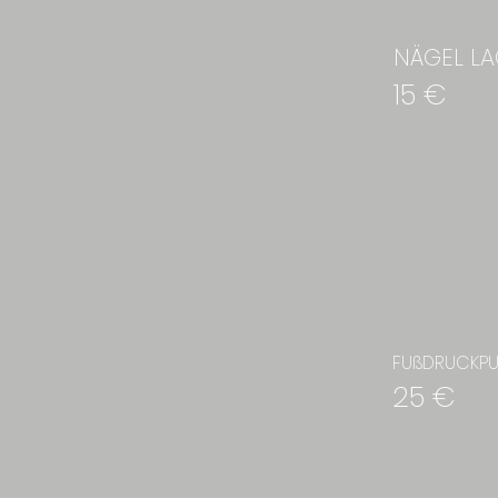
NÄGEL LA
15 €
FUßDRUCKP
25 €